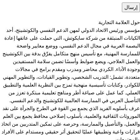
حول العلامة التجارية
مؤسس ورئيس الاتحاد الدولي لمهن الدعم النفسي والكوتشينج، أحد
الكيانات المنبثقة من شركة سايكوتش، التي حملت على عاتقها إعادة
البصمة العربية في مجال الدعم النفسي، ووضع معايير واضحة
للممارسة المهنية، مع تأسيس منهج متكامل يفرِّق بدقة بين الكوتشينج
والعمل العلاجي، ويضع ضوابط وأسسًا تضمن سلامة المستفيدين
وجودة الأداء. الكردي محاضر ومدرب ومقدم برامج في مجالات
متعددة، تشمل: التدريب الشخصي، وتطوير القيادات، والتطوير المهني
للكوادر، وكتابات تأسيسية منهجية تمزج بين النظرية العلمية والتطبيق
العملي. كما عمل على صياغة أطر ومناهج تعليمية مبتكرة تعزز من
التأصيل العربي في الممارسة العالمية للكوتشينج والدعم النفسي.
عرف بأسلوبه الفريد الذي يجمع بين القوة في الطرح والجرأة على نقد
الموروثات الثقافية والعلمية، بأسلوب إصلاحي محافظ يجمع بين العلم
والعمل، والتأصيل والممارسة، وحرصه على تمكين المتدربين من اتخاذ
قرارات واعية وتطبيقها عمليًا لتحقيق أثر حقيقي ومستدام على الأفراد
والمجتمعات.