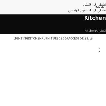
تخطي إلى التنقل
القائمة
تخطي إلى المحتوى الرئيسي
Kitchen
المنزل
Kitchen
كل
ACCESSORIES
DECOR
FURNITURE
KITCHEN
LIGHTING
Kitchen
Suspendisse quam at vestibulum
Kitchen
Leo uteu ullamcorper